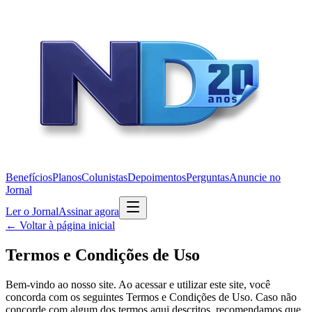
Benefícios
Planos
Colunistas
Depoimentos
Perguntas
Anuncie no
Jornal
Ler o Jornal
Assinar agora
← Voltar à página inicial
Termos e Condições de Uso
Bem-vindo ao nosso site. Ao acessar e utilizar este site, você
concorda com os seguintes Termos e Condições de Uso. Caso não
concorde com algum dos termos aqui descritos, recomendamos que